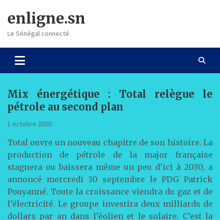
Skip
enligne.sn
to
content
Le Sénégal connecté
Mix énergétique : Total relègue le
pétrole au second plan
1 octobre 2020
Total ouvre un nouveau chapitre de son histoire. La
production de pétrole de la major française
stagnera ou baissera même un peu d’ici à 2030, a
annoncé mercredi 30 septembre le PDG Patrick
Pouyanné. Toute la croissance viendra du gaz et de
l’électricité. Le groupe investira deux milliards de
dollars par an dans l’éolien et le solaire. C’est la