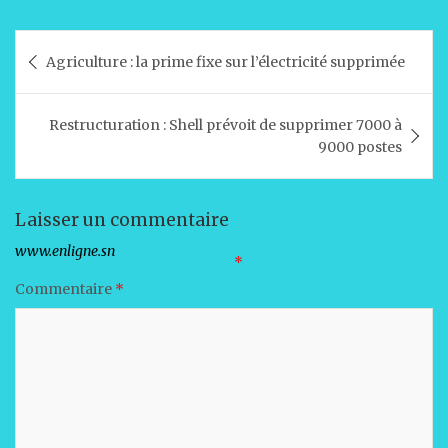
h
a
n
m
ar
at
c
k
ai
ta
Navigation
Agriculture : la prime fixe sur l’électricité supprimée
s
e
e
l
g
de
A
b
dI
er
l’article
Restructuration : Shell prévoit de supprimer 7000 à
p
o
n
9000 postes
p
o
k
Laisser un commentaire
Votre adresse e-mail ne sera pas publiée.
Les champs obligatoires sont indiqués avec
*
Commentaire
*