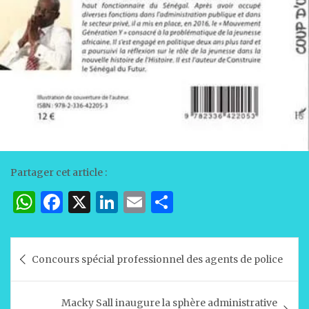
Partager cet article :
W
F
X
Li
E
P
h
a
n
m
ar
at
c
k
ai
ta
Navigation
Concours spécial professionnel des agents de police
s
e
e
l
g
de
A
b
dI
er
l’article
Macky Sall inaugure la sphère administrative