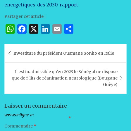
energetiques-des-2030-rapport
Partager cet article :
W
F
X
Li
E
P
h
a
n
m
ar
at
c
k
ai
ta
Navigation
Investiture du président Ousmane Sonko en Italie
s
e
e
l
g
de
A
b
dI
er
l’article
Il est inadmissible qu’en 2023 le Sénégal ne dispose
p
o
n
que de 5 lits de réanimation neurologique (Bougane
p
o
Guèye)
k
Laisser un commentaire
Votre adresse e-mail ne sera pas publiée.
Les champs obligatoires sont indiqués avec
*
Commentaire
*