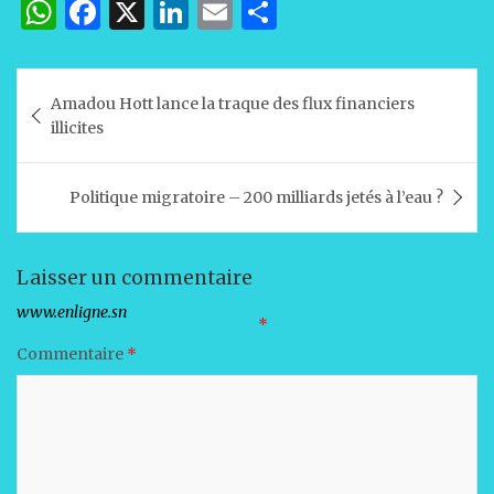
W
F
X
Li
E
P
h
a
n
m
ar
at
c
k
ai
ta
Navigation
Amadou Hott lance la traque des flux financiers
s
e
e
l
g
de
illicites
A
b
dI
er
l’article
p
o
n
Politique migratoire – 200 milliards jetés à l’eau ?
p
o
k
Laisser un commentaire
Votre adresse e-mail ne sera pas publiée.
Les champs obligatoires sont indiqués avec
*
Commentaire
*