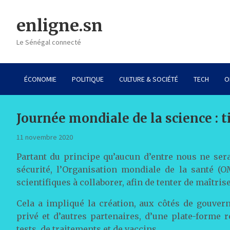
Skip
to
enligne.sn
content
Le Sénégal connecté
ÉCONOMIE
POLITIQUE
CULTURE & SOCIÉTÉ
TECH
O
Journée mondiale de la science : 
11 novembre 2020
Partant du principe qu’aucun d’entre nous ne ser
sécurité, l’Organisation mondiale de la santé (
scientifiques à collaborer, afin de tenter de maîtri
Cela a impliqué la création, aux côtés de gouvern
privé et d’autres partenaires, d’une plate-forme
tests, de traitements et de vaccins.