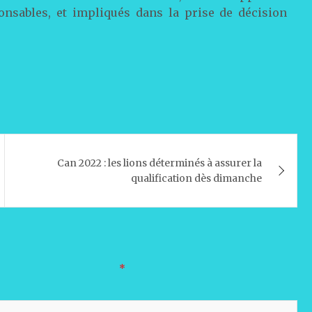
ponsables, et impliqués dans la prise de décision
Can 2022 : les lions déterminés à assurer la
qualification dès dimanche
oires sont indiqués avec
*