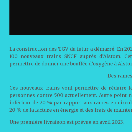
La construction des TGV du futur a démarré. En 2
100 nouveaux trains SNCF auprès d’Alstom. Ce
permettre de donner une bouffée d’oxygène à Alsto
Des rames
Ces nouveaux trains vont permettre de réduire l
personnes contre 500 actuellement. Autre point no
inférieur de 20 % par rapport aux rames en circul
20 % de la facture en énergie et des frais de mainte
Une première livraison est prévue en avril 2023.