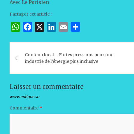
Avec Le Parisien
Partager cet article :
W
F
X
Li
E
P
h
a
n
m
ar
at
c
k
ai
ta
Navigation
s
e
e
l
g
Contenu local – Fortes pressions pour une
de
industrie de l’énergie plus inclusive
A
b
dI
er
l’article
p
o
n
p
o
Laisser un commentaire
k
Votre adresse e-mail ne sera pas publiée.
Les champs obligat
Commentaire
*