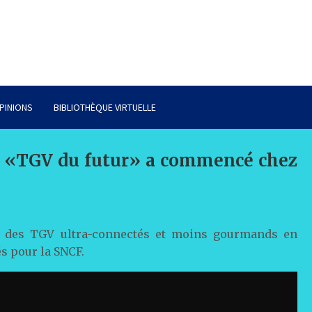
PINIONS
BIBLIOTHÈQUE VIRTUELLE
es «TGV du futur» a commencé chez
n des TGV ultra-connectés et moins gourmands en
s pour la SNCF.