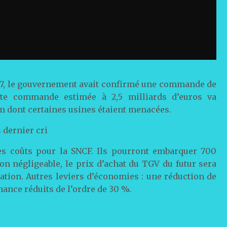
017, le gouvernement avait confirmé une commande de
tte commande estimée à 2,5 milliards d’euros va
m dont certaines usines étaient menacées.
 dernier cri
es coûts pour la SNCF. Ils pourront embarquer 700
n négligeable, le prix d’achat du TGV du futur sera
ation. Autres leviers d’économies : une réduction de
nance réduits de l’ordre de 30 %.