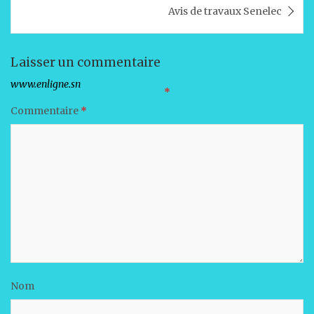
p
o
n
Avis de travaux Senelec
p
o
k
Laisser un commentaire
Votre adresse e-mail ne sera pas publiée.
Les champs obligatoires sont indiqués avec
*
Commentaire
*
Nom