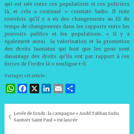
qui est née entre ces populations et ces policiers
là, et cela a continué » constate Sadio. Il note
toutefois qu’il y a eu des changements au fil du
temps de changements dans les rapports entre les
pouvoirs publics et les populations. « Il y a
également aussi la valorisation et la promotion
des droits humains qui font que les gens sont
davantage des droits qu’ils ont par rapport à ces
forces de l’ordre là » souligne-t-il.
Partager cet article :
W
F
X
Li
E
P
h
a
n
m
ar
at
c
k
ai
ta
Navigation
Levée de fonds : la campagne « Andd Tabbax Suñu
s
e
e
l
g
de
Santuēr Saint Paul » est lancée
A
b
dI
er
l’article