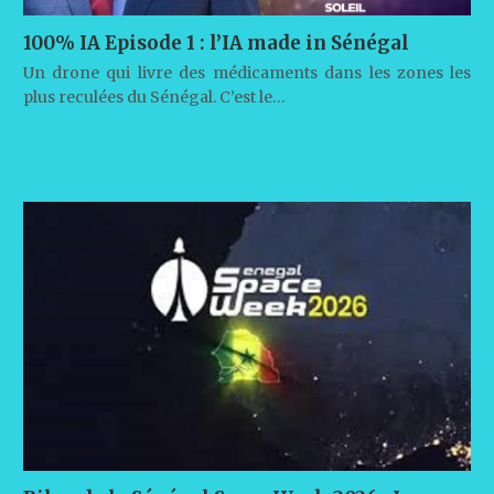
100% IA Episode 1 : l’IA made in Sénégal
Un drone qui livre des médicaments dans les zones les
plus reculées du Sénégal. C’est le…