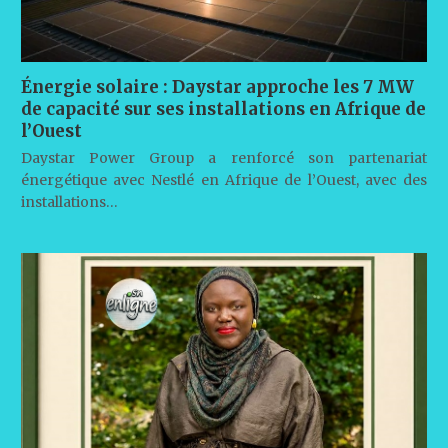
Énergie solaire : Daystar approche les 7 MW
de capacité sur ses installations en Afrique de
l’Ouest
Daystar Power Group a renforcé son partenariat
énergétique avec Nestlé en Afrique de l’Ouest, avec des
installations…