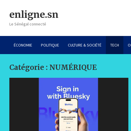
Skip
to
enligne.sn
content
Le Sénégal connecté
ÉCONOMIE
POLITIQUE
CULTURE & SOCIÉTÉ
TECH
O
Catégorie :
NUMÉRIQUE